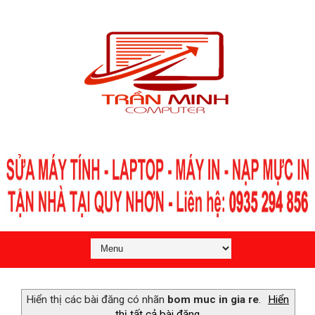
Hiển thị các bài đăng có nhãn
bom muc in gia re
.
Hiển
thị tất cả bài đăng