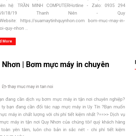
 liên hệ: TRẦN MINH COMPUTERHotline - Zalo: 0935 294
6169/18/19 Thanh Niên - Quy
Website: https://suamaytinhquynhon.com bom-muc-may-in-
oi-quy-nhon ...
d More
 Nhơn | Bơm mực máy in chuyên
thay muc may in tan noi
bạn đang cần dịch vụ bơm mực máy in tận nơi chuyên nghiệp?
 ty bạn đang cần đối tác nạp mực máy in Uy Tín ?Bạn muốn
ực máy in chất lượng với chi phí tiết kiệm nhất ?==>> Dịch vụ
mực máy in tận nơi Quy Nhơn của chúng tôi! quý khách hàng
 toàn yên tâm, luôn cho bản in sắc nét - chi phí tiết kiệm