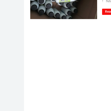
! NẠ
Rea