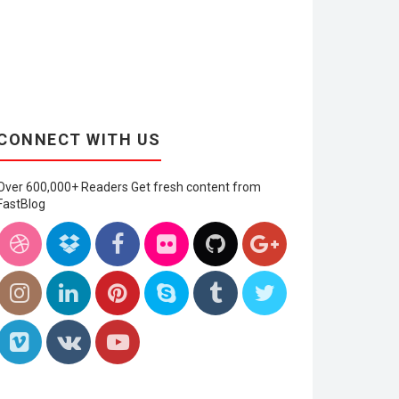
CONNECT WITH US
Over 600,000+ Readers Get fresh content from
FastBlog