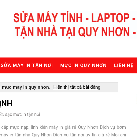
SỬA MÁY IN TẬN NƠI
MỰC IN QUY NHƠN
LIÊN HỆ
 muc may in quy nhon
.
Hiển thị tất cả bài đăng
ỊNH
sạc mực in tận nơi
 cấp mực nạp, linh kiện máy in giá rẻ Quy Nhơn Dịch vụ bơm
áy in tận nhà Quy Nhơn Dịch vụ tận nơi uy tín giá rẻ Mọi chi