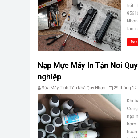
tiết
85
Nhơn
tan-n
Rea
Nạp Mực Máy In Tận Nơi Quy
nghiệp
Sửa Máy Tính Tận Nhà Quy Nhơn
29 tháng 12
Khi 
Công
nạp m
bơm 
hoàn